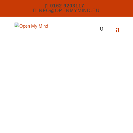
0162 9203117
INFO@OPENMYMIND.EU