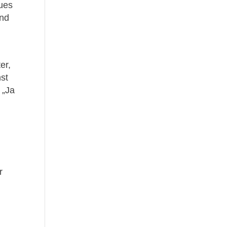
eues
und
er,
nst
 „Ja
r