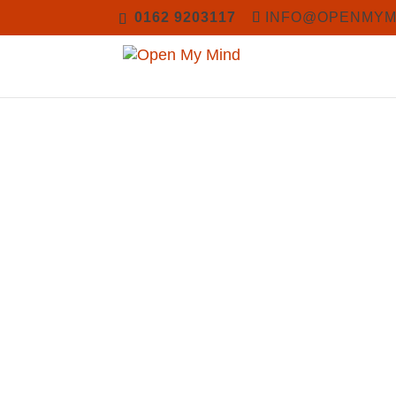
0162 9203117
INFO@OPENMYM